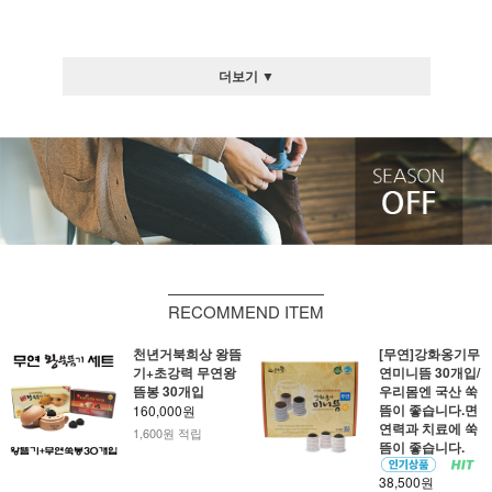
더보기 ▼
RECOMMEND ITEM
천년거북희상 왕뜸
[무연]강화옹기무
기+초강력 무연왕
연미니뜸 30개입/
뜸봉 30개입
우리몸엔 국산 쑥
뜸이 좋습니다.면
160,000원
연력과 치료에 쑥
1,600원 적립
뜸이 좋습니다.
38,500원