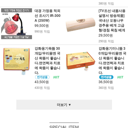
380원 적립
대경 가정용 적외
[TV조선 내몸사용
선 조사기 IR-300
설명서 방송제품]
A (250W)
국내산 오동나무
경추용 베개 고급
99,500원
형/경침 목침 베게
990원 적립
29,500원
290원 적립
강화옹기쑥뜸 30
강화옹기미니뜸 3
개입/우리몸엔 국
0개입/우리몸엔 국
산 쑥뜸이 좋습니
산 쑥뜸이 좋습니
다.면연력과 치료
다.면연력과 치료
에 쑥뜸이 좋습니
에 쑥뜸이 좋습니
다.
다.
43,500원
36,500원
430원 적립
360원 적립
더보기 ▼
SPECIAL ITEM