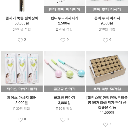
뜸지기 쑥뜸 점화장치
핸디두피마사지기
문어 두피 마사지
53,500원
2,500원
9,500원
530원 적립
20원 적립
90원 적립
2
0
0
페이스 마사지 롤러
골프공 안마기
[할인쇼핑]한정판매/우리쑥
봉 56개입/최저가 판매 품
3,000원
3,000원
질좋은 상품
30원 적립
30원 적립
11,500원
0
0
2