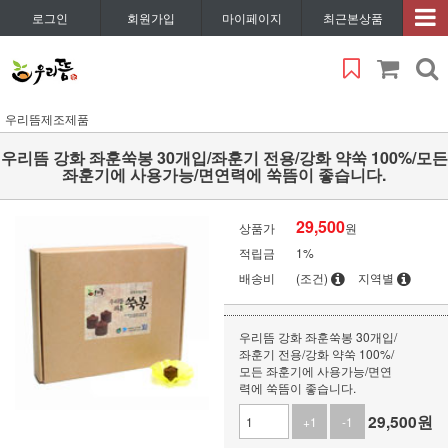
로그인
회원가입
마이페이지
최근본상품
우리뜸제조제품
우리뜸 강화 좌훈쑥봉 30개입/좌훈기 전용/강화 약쑥 100%/모든
좌훈기에 사용가능/면연력에 쑥뜸이 좋습니다.
29,500
상품가
원
적립금
1%
배송비
(조건)
지역별
우리뜸 강화 좌훈쑥봉 30개입/
좌훈기 전용/강화 약쑥 100%/
모든 좌훈기에 사용가능/면연
력에 쑥뜸이 좋습니다.
29,500
원
+1
-1