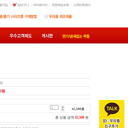
원가입
장바구니
마이페이지
주문배송조회
고객만족센터
당
0
원
42,500
원
총 상품 금액
42,500
원