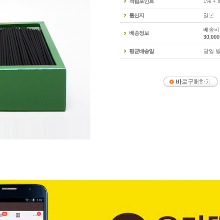
적립포인트
1% +
원산지
일본
배송비 
배송정보
30,0
평균배송일
당일 발