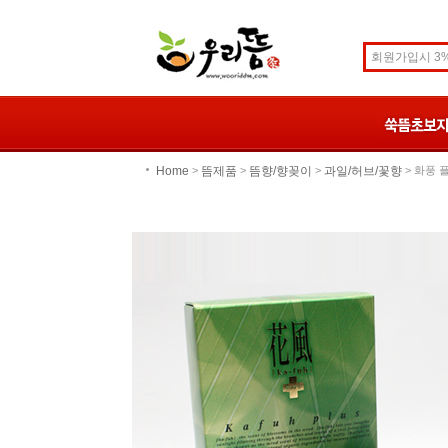
Home
뜸제품
뜸향/향꽂이
과일/허브/꽃향
>
>
>
> 화풍 