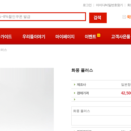
로그인
아이디/비밀번호찾기
회
플러스
화풍 플러스
제조사
일본향
42,50
판매가격
화풍 플러스