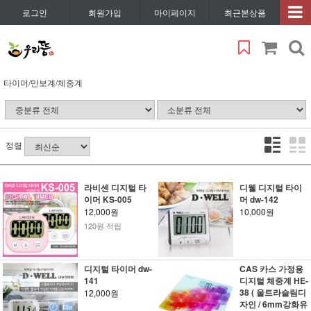
로그인
회원가입
마이페이지
최근본상품
타이머/만보계/체중계
정렬
라비센 디지털 타
디웰 디지털 타이
이머 KS-005
머 dw-142
12,000원
10,000원
120원 적립
디지털 타이머 dw-
CAS 카스 가정용
141
디지털 체중계 HE-
38 ( 울트라슬림디
12,000원
자인 / 6mm강화유