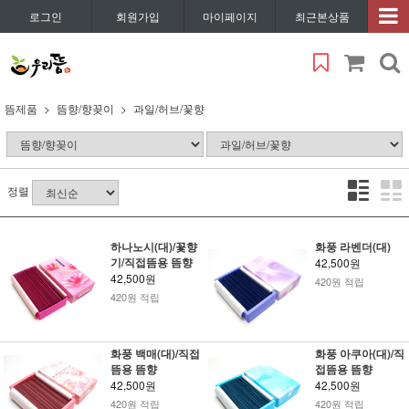
로그인
회원가입
마이페이지
최근본상품
뜸제품
뜸향/향꽂이
과일/허브/꽃향
정렬
하나노시(대)/꽃향
화풍 라벤더(대)
기/직접뜸용 뜸향
42,500원
42,500원
420원 적립
420원 적립
화풍 백매(대)/직접
화풍 아쿠아(대)/직
뜸용 뜸향
접뜸용 뜸향
42,500원
42,500원
420원 적립
420원 적립