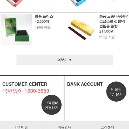
화풍 플러스
화풍 노송나무(중)/
고급스런 선향/직
42,500원
접뜸용 뜸향
420원 적립
21,500원
210원 적립
더보기 ▼
CUSTOMER CENTER
BANK ACCOUNT
국번없이 1600-3659
비회원
1:1 문의
고객센터
연결하기
PC 버전
이용안내
고객센터