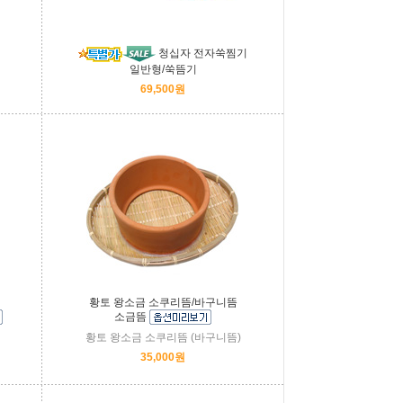
청십자 전자쑥찜기
일반형/쑥뜸기
69,500원
황토 왕소금 소쿠리뜸/바구니뜸
소금뜸
황토 왕소금 소쿠리뜸 (바구니뜸)
35,000원