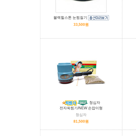
블랙힐스톤 눈찜질기
33,500원
청십자
전자쑥찜기/NEW 손잡이형
청십자
81,500원