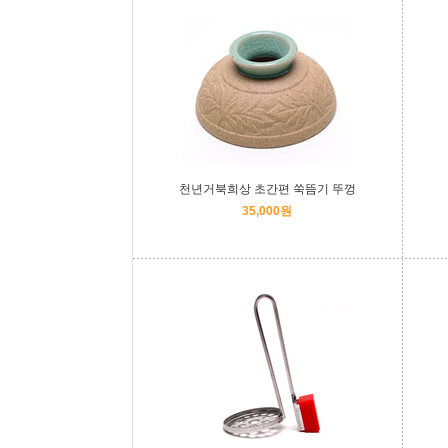
천년거북희상 초간편 쑥뜸기 뚜껑
35,000원