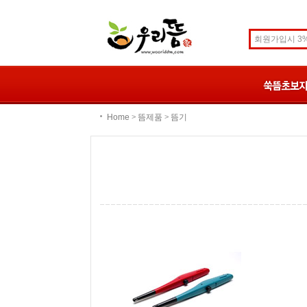
Home
뜸제품
뜸기
>
>