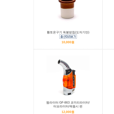
황토온구기 쑥봉받침(도자기만)
10,000원
뜸라이터 GF-863 코끼리라이터/
터보라이터/쑥뜸시 편
12,000원