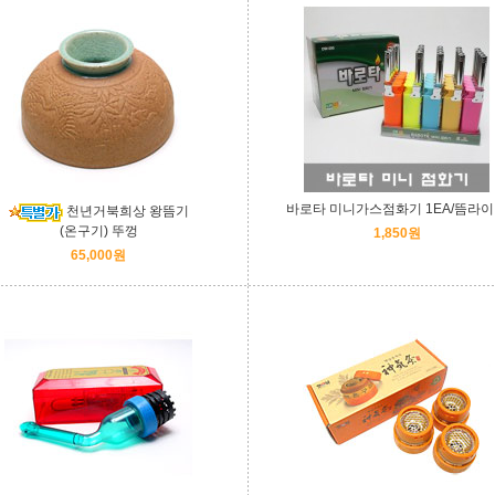
바로타 미니가스점화기 1EA/뜸라
천년거북희상 왕뜸기
(온구기) 뚜껑
1,850원
65,000원