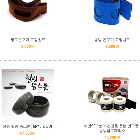
황토온구기 고정벨트
동방 온구기 고정벨트
8,000원
9,500원
혜안99 / 눈의 건강을 돕는 안구뜸 
신형 힐링 뜸스톤
동방침구제작소
57,500원
45,000원