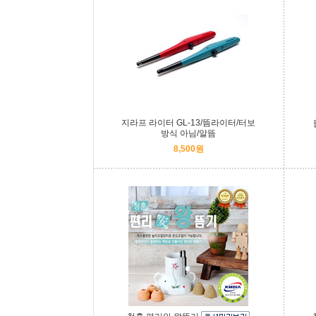
지라프 라이터 GL-13/뜸라이터/터보
방식 아님/알뜸
8,500원