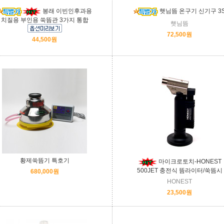
봉래 이빈인후과용
햇님뜸 온구기 신기구 3
치질용 부인용 쑥뜸관 3가지 통합
햇님뜸
72,500원
44,500원
황제쑥뜸기 특호기
마이크로토치-HONEST
500JET 충전식 뜸라이터/쑥뜸시
680,000원
HONEST
23,500원