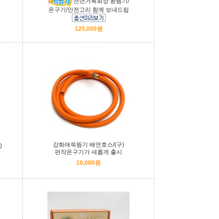
천년거북희상 왕뜸기/
온구기/안전고리 함께 보내드립
125,000원
강화애쑥뜸기 배연호스/(구)
)
편작온구기가 새롭게 출시
10,000원