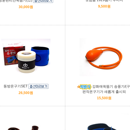
햇님뜸 1929뜸기 주머니
청훈편리안쑥뜸기(소)
9,500원
30,000원
동방온구기SET
강화애쑥뜸기 송풍기/(구
편작온구기가 새롭게 출시되
26,500원
15,500원