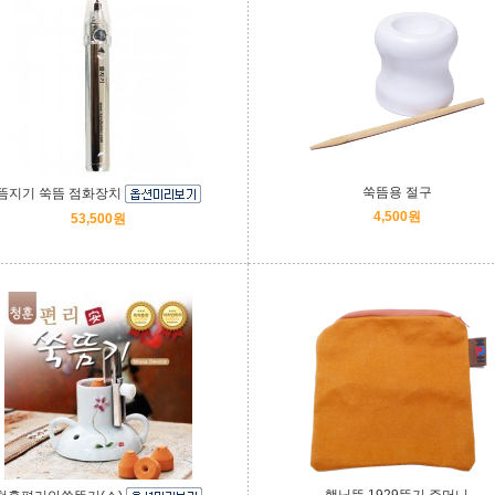
쑥뜸용 절구
뜸지기 쑥뜸 점화장치
4,500원
53,500원