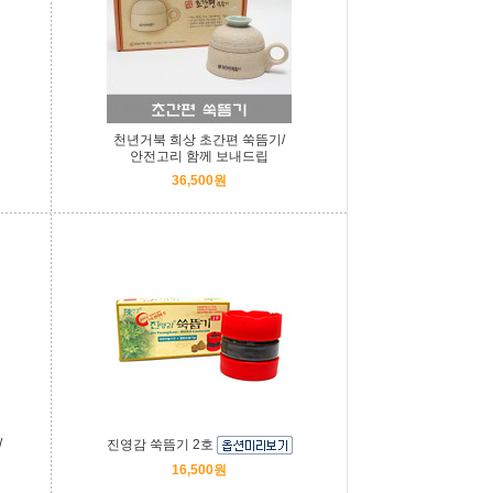
천년거북 희상 초간편 쑥뜸기/
안전고리 함께 보내드립
36,500원
/
진영감 쑥뜸기 2호
16,500원