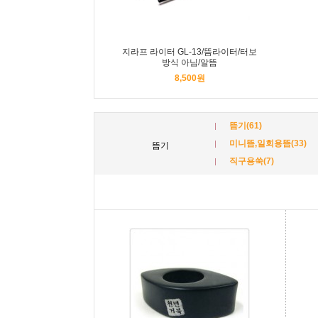
지라프 라이터 GL-13/뜸라이터/터보
방식 아님/알뜸
8,500원
뜸기(61)
미니뜸,일회용뜸(33)
뜸기
직구용쑥(7)