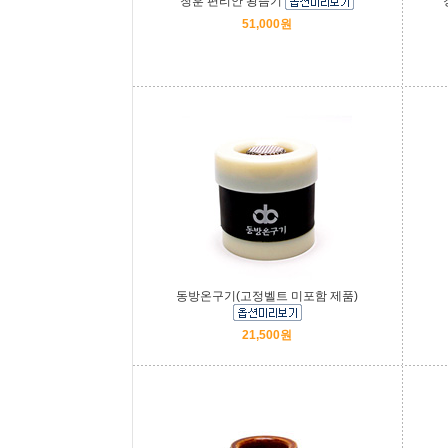
청훈 편리안 왕뜸기
51,000원
동방온구기(고정벨트 미포함 제품)
21,500원