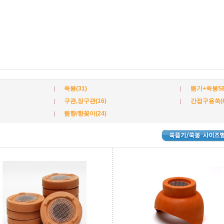
쑥봉(31)
뜸기+쑥봉SET
구관,장구관(16)
간접구용쑥(6
뜸향/향꽂이(24)