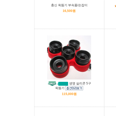
충신 쑥뜸기 부속품/손잡이
16,500원
생명 실리콘 5구
쑥뜸기
115,000원