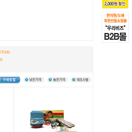
(18)
)