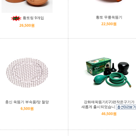
황토 무릎쑥뜸기
황토링 9개입
22,500원
26,500원
충신 쑥뜸기 부속품/망 철망
강화애쑥뜸기/(구)편작온구기가
새롭게 출시되었습니
6,500원
46,500원