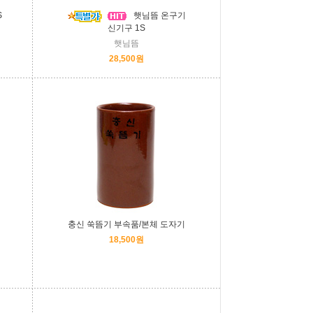
S
햇님뜸 온구기
신기구 1S
햇님뜸
28,500원
충신 쑥뜸기 부속품/본체 도자기
18,500원